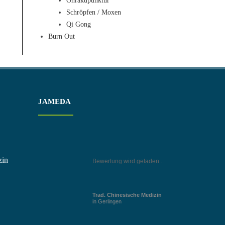
Ohrakupunktur
Schröpfen / Moxen
Qi Gong
Burn Out
JAMEDA
zin
Bewertung wird geladen...
Trad. Chinesische Medizin
in Gerlingen