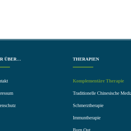
R ÜBER…
THERAPIEN
takt
Komplementäre Therapie
pressum
Traditionelle Chinesische Medi
enschutz
Schmerztherapie
Immuntherapie
Burn Out