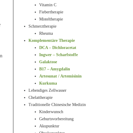
Vitamin C
Fiebertherapie
Misteltherapie
e
Schmerztherapie
Rheuma
Komplementäre Therapie
DCA – Dichloracetat
Ingwer – Scharfstoffe
en
Galaktose
B17 – Amygdalin
Artesunat / Artemisinin
Kurkuma
Lebendiges Zellwasser
Chelattherapie
Traditionelle Chinesische Medizin
Kinderwunsch
Geburtsvorbereitung
Akupunktur