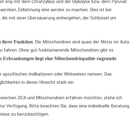
st eng mit dem Citratzyklus und der Glykolyse bzw. dem Pyruvat
naeroben Zellatmung eine aerobe zu machen. Dies ist bei
 die mit einer Übersäuerung einhergehen, der Schlüssel um
. Die Mitochondrien sind quasi der Motor im Auto.
 ihrer Funktion
zu fahren. Ohne gut funktionierende Mitochondrien gibt es
.
n Erkrankungen liegt eine Mitochondriopathie zugrunde
eine spezifischen Indikationen oder Wirkweisen nennen. Das
chkeiten in dieser Hinsicht stark ein.
ischen DCA und Mitochondrien erfahren möchten, stehe ich
zur Verfügung. Bitte beachten Sie, dass eine individuelle Beratung
nisse zu berücksichtigen.