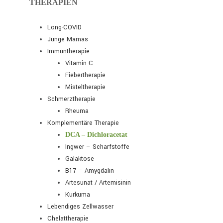
THERAPIEN
Long-COVID
Junge Mamas
Immuntherapie
Vitamin C
Fiebertherapie
Misteltherapie
Schmerztherapie
Rheuma
Komplementäre Therapie
DCA – Dichloracetat
Ingwer – Scharfstoffe
Galaktose
B17 – Amygdalin
Artesunat / Artemisinin
Kurkuma
Lebendiges Zellwasser
Chelattherapie