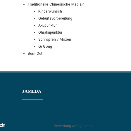
Traditionelle Chinesische Medizin
Kinderwunsch
Geburtsvorbereitung
Akupunktur
Ohrakupunktur
Schröpfen / Moxen
Qi Gong
Burn Out
JAMEDA
zin
Bewertung wird geladen...